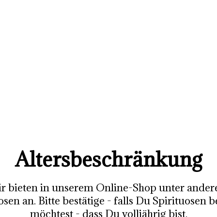
Altersbeschränkung
r bieten in unserem Online-Shop unter ande
osen an. Bitte bestätige - falls Du Spirituosen b
möchtest - dass Du volljährig bist.