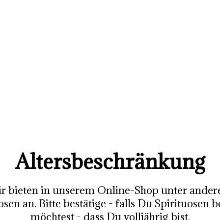
Altersbeschränkung
r bieten in unserem Online-Shop unter ande
osen an. Bitte bestätige - falls Du Spirituosen b
möchtest - dass Du volljährig bist.