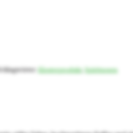
Schlagwörter:
Klosterprodukt
,
Spirituosen